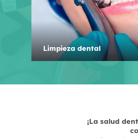
Limpieza dental
¡La salud dent
co