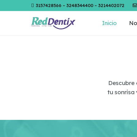
3157428566 – 3248344400 – 3214402072
Inicio
No
Descubre 
tu sonrisa