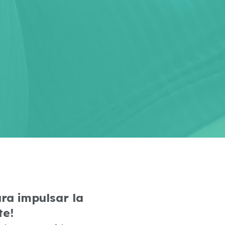
ara impulsar la
te!